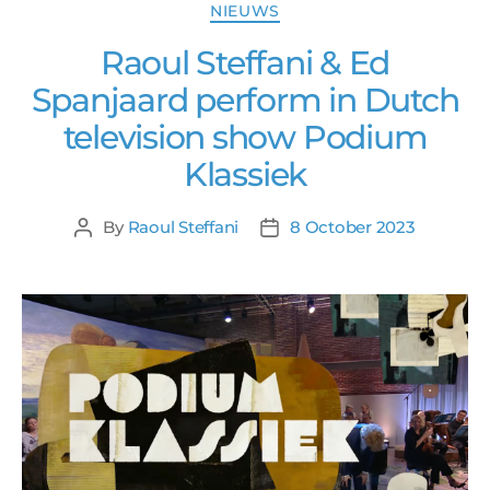
NIEUWS
Raoul Steffani & Ed
Spanjaard perform in Dutch
television show Podium
Klassiek
By
Raoul Steffani
8 October 2023