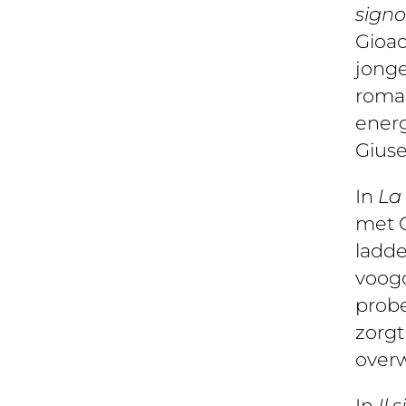
signo
Gioac
jonge
roman
ener
Gius
In
La 
met G
ladde
voogd
probe
zorgt
overw
In
Il 