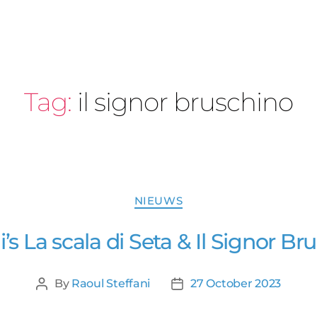
Tag:
il signor bruschino
NIEUWS
i’s La scala di Seta & Il Signor Br
By
Raoul Steffani
27 October 2023