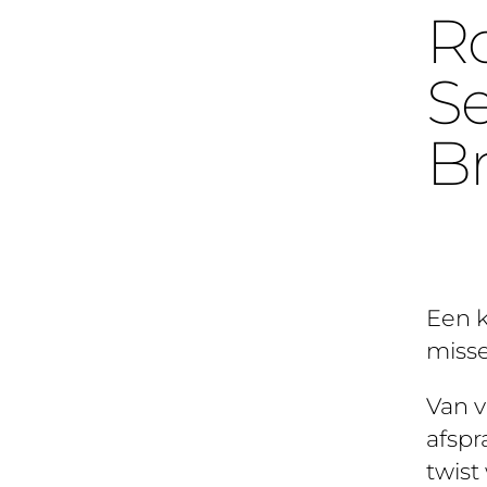
Ro
Se
B
Een k
miss
Van 
afspr
twist