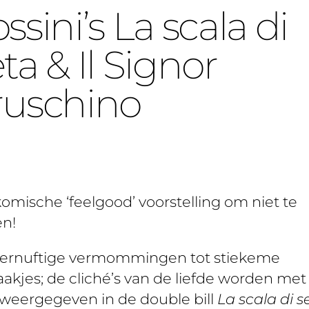
ssini’s La scala di
ta & Il Signor
ruschino
omische ‘feelgood’ voorstelling om niet te
en!
vernuftige vermommingen tot stiekeme
aakjes; de cliché’s van de liefde worden met
 weergegeven in de double bill
La scala di se