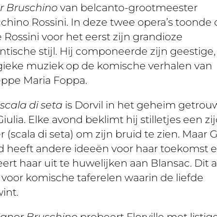
r Bruschino
van belcanto-grootmeester
chino Rossini. In deze twee opera’s toonde 
 Rossini voor het eerst zijn grandioze
tische stijl. Hij componeerde zijn geestige,
gieke muziek op de komische verhalen van
eppe Maria Foppa.
scala di seta
is Dorvil in het geheim getro
iulia. Elke avond beklimt hij stilletjes een zi
r (scala di seta) om zijn bruid te zien. Maar Gi
 heeft andere ideeën voor haar toekomst 
ert haar uit te huwelijken aan Blansac. Dit a
 voor komische taferelen waarin de liefde
int.
signor Bruschino
probeert Florville met listig