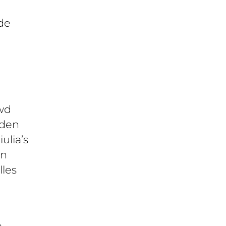
de
uwd
jden
ulia’s
en
lles
e