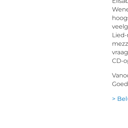
Elisa
Wene
hoogs
veelg
Lied-
mezzo
vraa
CD-o
Vanoc
Goede
> Bel