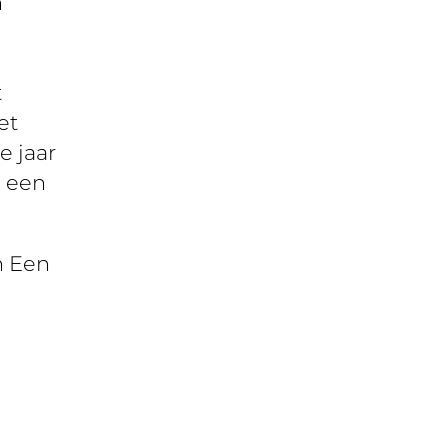
n
t
et
e jaar
n een
n Een