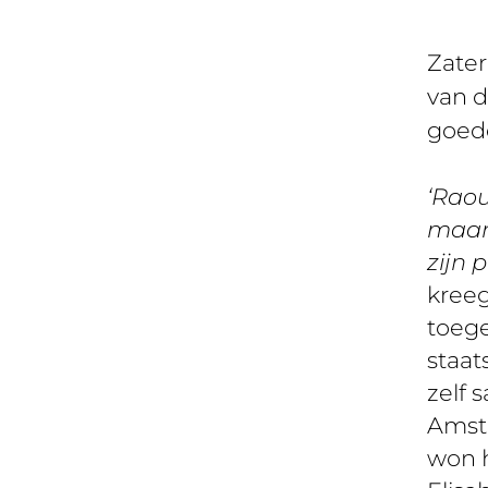
Zater
van d
goed
‘Raou
maar
zijn 
kree
toege
staat
zelf 
Amste
won h