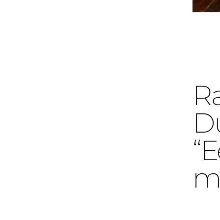
Ra
Du
“
m