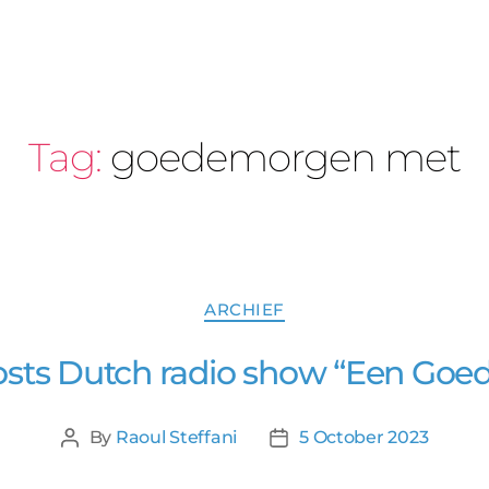
Tag:
goedemorgen met
ARCHIEF
hosts Dutch radio show “Een G
By
Raoul Steffani
5 October 2023