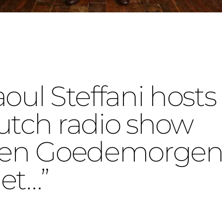
oul Steffani hosts
tch radio show
Een Goedemorge
et…”