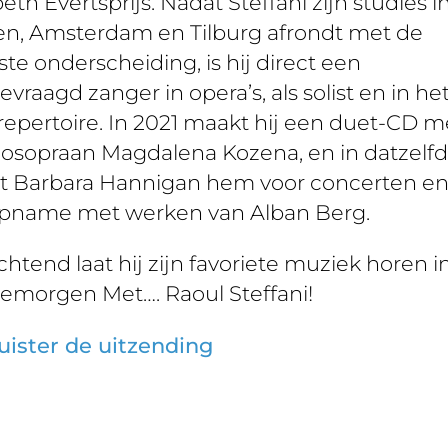
beth Evertsprijs. Nadat Steffani zijn studies i
n, Amsterdam en Tilburg afrondt met de
te onderscheiding, is hij direct een
evraagd zanger in opera’s, als solist en in he
repertoire. In 2021 maakt hij een duet-CD m
sopraan Magdalena Kozena, en in datzelfd
gt Barbara Hannigan hem voor concerten e
pname met werken van Alban Berg.
htend laat hij zijn favoriete muziek horen i
morgen Met…. Raoul Steffani!
uister de uitzending