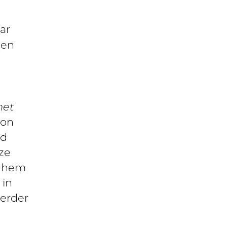
ar
Een
met
ton
rd
ze
or hem
 in
eerder